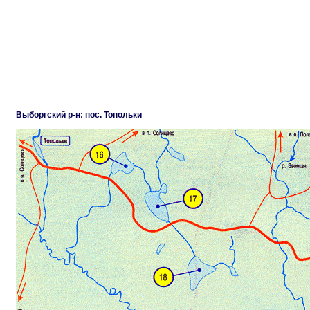
Выборгский р-н: пос. Топольки