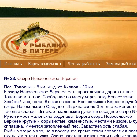
Главная
Карты водоемов
Летняя рыбалка
Зимняя рыбалка
№ 23.
Озеро Новосельское Верхнее
Пос. Топольки - 8 км, ж.-д. ст. Кивиоя - 20 км.
К озеру Новосельское Верхнее есть проселочная дорога от пос.
Топольки и от пос. Свободное по мосту через реку Новоселовка.
Хвойный лес, поля. Втекает в озеро Новосельское Верхнее ручей
озера Новосельское Среднее. Ширина около 3 м, дно каменистое
течение слабое. Вытекает маленький ручеек в соседнее озеро №
Ручей имеет маленькие водопады. Берега озера Новосельское
Верхнее крутые и обрывистые, каменистые, местами низкие. В б
сплавина. Имеется затопленный лес. Зарастаемость слабая.
Рыбы в озере мало, но в последнее время стали появляться пло
окунь. Имеется щучка. Озеро восстанавливает свои рыбные запа