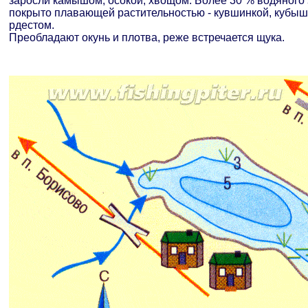
заросли камышом, осокой, хвощом. Более 30 % водяного
покрыто плавающей растительностью - кувшинкой, кубыш
рдестом.
Преобладают окунь и плотва, реже встречается щука.