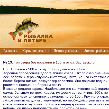
Главная
Карты водоемов
Летняя рыбалка
Зимняя рыбалка
№ 13.
Три озера без названия в 150 м от оз. Заставского
Пос. Полевое - 500 м, ж.-д. ст. Бородинское - 27 км.
Хорошая проселочная дорога вблизи озера. Около озер смешан
лес, болото. Озера «глухие» (нет стока), питание - за счет стока с
болот. Берега низкие, вокруг озер сплавина. Дно покрыто водной
растительностью, по берегам осока.
В озерах водится карась. Наибольшее его количество наблюдало
самом большом из трех. Карась тут достигает величины 300 г, но 
основном ловится средних размеров, по 50-100 г. Крупного карас
лучше ловить на донки с кормушкой, но необходимо учитывать то,
озере имеется глубокий слой ила и перед крючком лучше постав
небольшой шарик пенопласта или пористой резины.