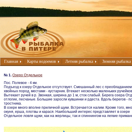
Главная
Карты водоемов
Летняя рыбалка
Зимняя рыбалка
№ 1.
Озеро Отдельное
Пос. Полевое - 4 км.
Подъезд к озеру Отдельное отсутствует. Смешанный лес с преобладанием
хвойных пород, местами - кустарник. Втекает несколько маленьких ручейков
Вытекает ручей в р. Звонкая, ширина до 1 м, сток слабый. Берега озера От
отлогие, песчаные. Большие заросли кувшинки и рдеста. Вдоль берегов - 
тростника.
В озере много вполне приличной щуки. Встречается налим. Кроме того, мно
окуня, ерша, плотвы и карася. Наибольший интерес представляет в озере
Отдельное ловля щуки, как на жерлицы, так и спиннингом на легкие приман