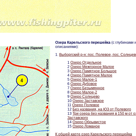
Озера Карельского перешейка
(c глубинами 
описаниями):
1.
Выборгский р-н: пос. Полевое, пос. Солнцев
1
Озеро Отдельное
2
Озеро Межгорное Малое
3
Озеро Памятное Большое
4
Озеро Памятное Малое
5
Озеро Малое-1
6
Озеро Дубовое
7
Озеро Безымянное
8
Озеро Малое-2
9
Озеро Солнцево
10
Озеро Заставское
11
Озеро Полевое
12
Без названия, на ЮЗ от Полевого
13
Три озера без названия в 150 м от о
Заставского
14
Озеро Обрывистое
15
Озеро Ломаное
К общей карте озер Карельского перешейка