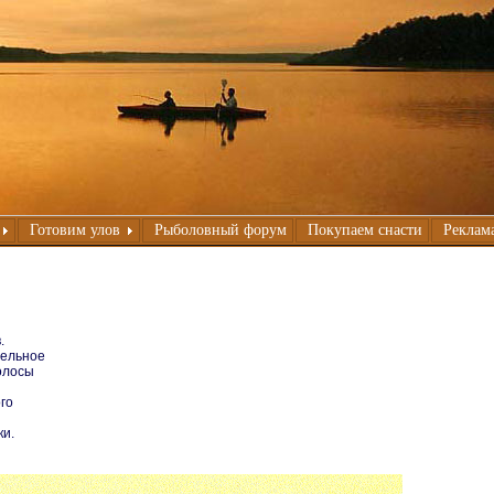
Готовим улов
Рыболовный форум
Покупаем снасти
Реклама
.
дельное
полосы
го
ки.