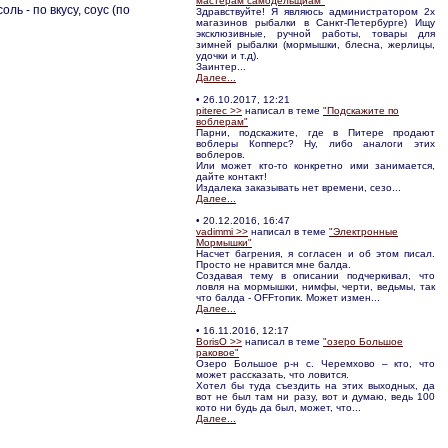
мастерам самодельщиам"
оль - по вкусу, соус (по
Здравствуйте! Я являюсь администратором 2х
магазинов рыбалки в Санкт-Петербурге) Ищу
эксклюзивные, ручной работы, товары для
зимней рыбалки (мормышки, блесна, жерлицы,
удочки и т.д).
Заинтер...
Далее...
• 26.10.2017, 12:21
piterec >>
написал в теме
"Подскажите по
воблерам"
Парни, подскажите, где в Питере продают
воблеры Копперс? Ну, либо аналоги этих
воблеров.
Или может кто-то конкретно ими занимается,
дайте контакт!
Издалека заказывать нет времени, сезо...
Далее...
• 20.12.2016, 16:47
vadimmi >>
написал в теме
"Электронные
Мормышки"
Насчет багрения, я согласен и об этом писал.
Просто не нравится мне балда.
Создавая тему в описании подчеркивал, что
ловля на мормышки, нимфы, черти, ведьмы, так
что балда - OFFтопик. Может измен...
Далее...
• 16.11.2016, 12:17
BorisO >>
написал в теме
"озеро Большое
раковое"
Озеро Большое р-н с. Черемхово – кто, что
может рассказать, что ловится.
Хотел бы туда съездить на этих выходных, да
вот не был там ни разу, вот и думаю, ведь 100
кото ни будь да был, может, что...
Далее...