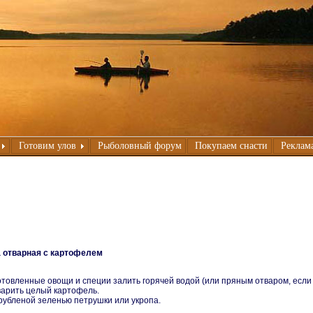
Готовим улов
Рыболовный форум
Покупаем снасти
Реклама
 отварная с картофелем
отовленные овощи и специи залить горячей водой (или пряным отваром, если 
варить целый картофель.
рубленой зеленью петрушки или укропа.