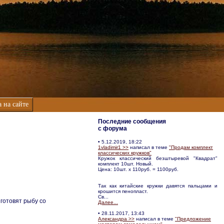
 на сайте
Последние сообщения
с форума
• 5.12.2019, 18:22
1vladimir1 >>
написал в теме
"Продам комплект
классических кружков"
Кружок классический безштыревой "Квадрат"
комплект 10шт. Новый.
Цена: 10шт. х 110руб. = 1100руб.
Так как китайские кружки давятся пальцами и
крошится пенопласт.
Св...
готовят рыбу со
Далее...
• 28.11.2017, 13:43
Александра >>
написал в теме
"Предложение