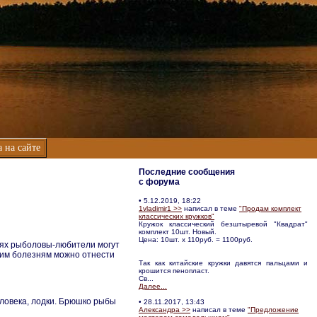
 на сайте
Последние сообщения
с форума
• 5.12.2019, 18:22
1vladimir1 >>
написал в теме
"Продам комплект
классических кружков"
Кружок классический безштыревой "Квадрат"
комплект 10шт. Новый.
Цена: 10шт. х 110руб. = 1100руб.
чаях рыболовы-любители могут
ким болезням можно отнести
Так как китайские кружки давятся пальцами и
крошится пенопласт.
Св...
Далее...
еловека, лодки. Брюшко рыбы
• 28.11.2017, 13:43
Александра >>
написал в теме
"Предложение