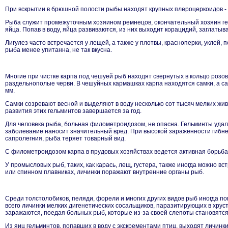
При вскрытии в брюшной полости рыбы находят крупных плероцеркоидов - рем
Рыба служит промежуточным хозяином ремнецов, окончательный хозяин гельм
яйца. Попав в воду, яйца развиваются, из них выходит корацидий, заглат
Лигулез часто встречается у лещей, а также у плотвы, красноперки, уклей, 
рыба менее упитанна, не так вкусна.
Многие при чистке карпа под чешуей рыб находят свернутых в кольцо розов
раздельнополые черви. В чешуйных кармашках карпа находятся самки, а са
мм.
Самки созревают весной и выделяют в воду несколько сот тысяч мелких ж
развития этих гельминтов завершается за год.
Для человека рыба, больная филометроидозом, не опасна. Гельминты удаляю
заболевание наносит значительный вред. При высокой зараженности гибне
сапролегния, рыба теряет товарный вид.
С филометроидозом карпа в прудовых хозяйствах ведется активная борьба
У промысловых рыб, таких, как карась, лещ, густера, также иногда можно
или спинном плавниках, личинки поражают внутренние органы рыб.
Среди толстолобиков, пеляди, форели и многих других видов рыб иногда 
всего личинки мелких дигенетических сосальщиков, паразитирующих в хру
заражаются, поедая больных рыб, которые из-за своей слепоты становятся
Из яиц гельминтов, попавших в воду с экскрементами птиц, выходят личинк