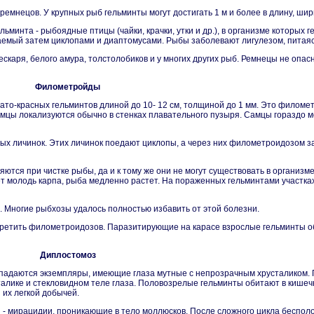
нецов. У крупных рыб гельминты могут достигать 1 м и более в длину, ширин
инта - рыбоядные птицы (чайки, крачки, утки и др.), в организме которых г
ываемый затем циклопами и диаптомусами. Рыбы заболевают лигулезом, пита
пескаря, белого амура, толстолобиков и у многих других рыб. Ремнецы не опас
Филометройды
ато-красных гельминтов длиной до 10- 12 см, толщиной до 1 мм. Это филоме
мцы локализуются обычно в стенках плавательного пузыря. Самцы гораздо ме
ивых личинок. Этих личинок поедают циклопы, а через них филометроидозом 
тся при чистке рыбы, да и к тому же они не могут существовать в организме
т молодь карпа, рыба медленно растет. На пораженных гельминтами участка
. Многие рыбхозы удалось полностью избавить от этой болезни.
 встретить филометроидозов. Паразитирующие на карасе взрослые гельминты 
Диплостомоз
попадаются экземпляры, имеющие глаза мутные с непрозрачным хрусталиком.
сталике и стекловидном теле глаза. Половозрелые гельминты обитают в кише
 их легкой добычей.
и - мирацидии, проникающие в тело моллюсков. После сложного цикла бесполо