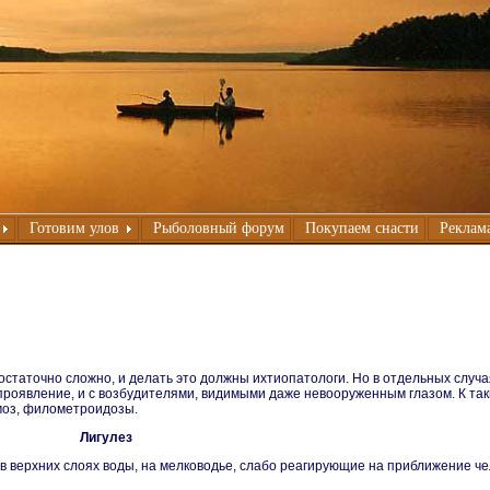
Готовим улов
Рыболовный форум
Покупаем снасти
Реклама
достаточно сложно, и делать это должны ихтиопатологи. Но в отдельных слу
 проявление, и с возбудителями, видимыми даже невооруженным глазом. К та
моз, филометроидозы.
Лигулез
в верхних слоях воды, на мелководье, слабо реагирующие на приближение ч