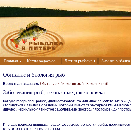
Главная
Карты водоемов
Летняя рыбалка
Зимняя рыбалка
Обитание и биология рыб
Вернуться в раздел:
Обитание и биология рыб
/
Болезни рыб
Заболевания рыб, не опасные для человека
Как уже говорилось ранее, диагностировать то или иное заболевание рыб 
столкнуться с такими болезнями, которые имеют характерное клиническое
лигулез, чернильно-пятнистое заболевание (постодиплостомоз), диплосто
Иногда в водохранилищах, прудах, .озерах встречаются рыбы, держащиеся 
вздуто, она выглядит истощенной.