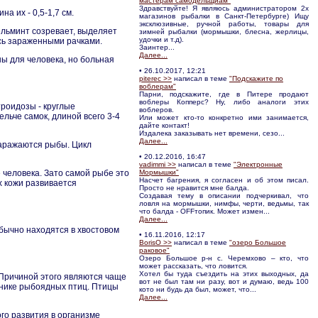
мастерам самодельщиам"
Здравствуйте! Я являюсь администратором 2х
а их - 0,5-1,7 см.
магазинов рыбалки в Санкт-Петербурге) Ищу
эксклюзивные, ручной работы, товары для
ельминт созревает, выделяет
зимней рыбалки (мормышки, блесна, жерлицы,
удочки и т.д).
ясь зараженными рачками.
Заинтер...
Далее...
ны для человека, но больная
• 26.10.2017, 12:21
piterec >>
написал в теме
"Подскажите по
воблерам"
Парни, подскажите, где в Питере продают
воблеры Копперс? Ну, либо аналоги этих
троидозы - круглые
воблеров.
льче самок, длиной всего 3-4
Или может кто-то конкретно ими занимается,
дайте контакт!
Издалека заказывать нет времени, сезо...
Далее...
заражаются рыбы. Цикл
• 20.12.2016, 16:47
vadimmi >>
написал в теме
"Электронные
 человека. Зато самой рыбе это
Мормышки"
Насчет багрения, я согласен и об этом писал.
х кожи развивается
Просто не нравится мне балда.
Создавая тему в описании подчеркивал, что
ловля на мормышки, нимфы, черти, ведьмы, так
что балда - OFFтопик. Может измен...
Далее...
обычно находятся в хвостовом
• 16.11.2016, 12:17
BorisO >>
написал в теме
"озеро Большое
раковое"
Озеро Большое р-н с. Черемхово – кто, что
может рассказать, что ловится.
Хотел бы туда съездить на этих выходных, да
 Причиной этого являются чаще
вот не был там ни разу, вот и думаю, ведь 100
чнике рыбоядных птиц. Птицы
кото ни будь да был, может, что...
Далее...
го развития в организме