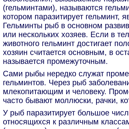
(гельминтами), называются гельми
котором паразитирует гельминт, я
Гельминты рыб в основном развив
или нескольких хозяев. Если в тел
животного гельминт достигает поло
хозяин считается основным, в ос
называется промежуточным.
Сами рыбы нередко служат пром
гельминтов. Через рыб заболеван
млекопитающим и человеку. Про
часто бывают моллюски, рачки, к
У рыб паразитирует большое числ
относящихся к различным класса